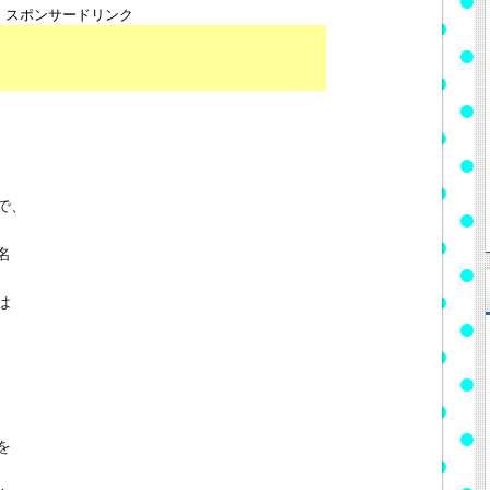
スポンサードリンク
で、
名
は
を