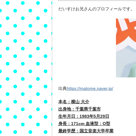
だいすけお兄さんのプロフィールです。
出典
https://matome.naver.jp/
本名：横山 大介
出身地：千葉県千葉市
生年月日：1983年5月29日
身長：171cm 血液型：O型
最終学歴：国立音楽大学卒業