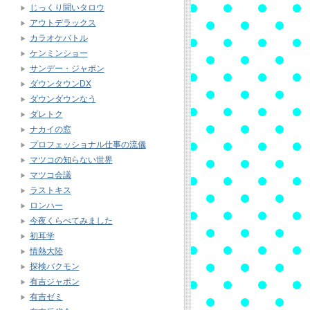
じっくり聞いタロウ
アウトデラックス
カラオケバトル
ケンミンショー
サンデー・ジャポン
ダウンタウンDX
ダウンダウンなう
ダレトク
ナカイの窓
プロフェッショナル仕事の流儀
マツコの知らない世界
マツコ会議
ラストキス
ロンハー
今夜くらべてみました
初耳学
情熱大陸
探検バクモン
有吉ジャポン
有吉ゼミ