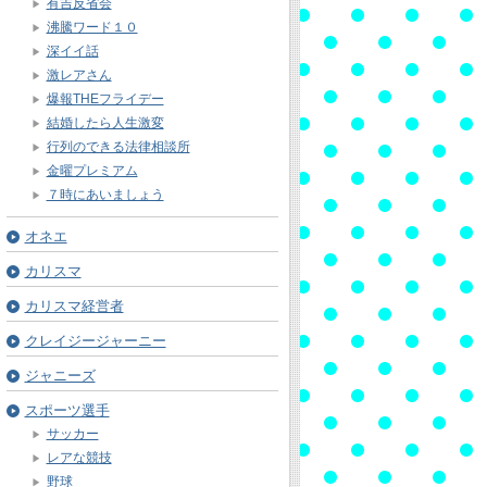
有吉反省会
沸騰ワード１０
深イイ話
激レアさん
爆報THEフライデー
結婚したら人生激変
行列のできる法律相談所
金曜プレミアム
７時にあいましょう
オネエ
カリスマ
カリスマ経営者
クレイジージャーニー
ジャニーズ
スポーツ選手
サッカー
レアな競技
野球