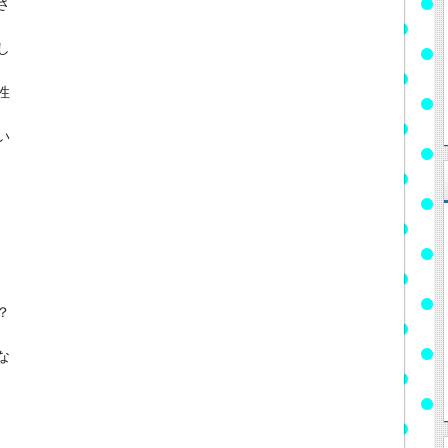
さ
し
性
い
？
な