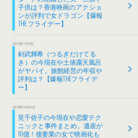
子供は？香港映画のアクショ
ンが評判で女ドラゴン【爆報
THE フライデー】
2019年1月9日
剣武輝希（つるぎだけてる
き）の今現在や土俵露天風呂
がヤバイ。旅館経営の年収や
評判は？【爆報THEフライデ
ー】
2018年10月4日
筧千佐子の今現在や恋愛テク
ニックと事件まとめ。遺産が
10億！後妻業の女で映画化も