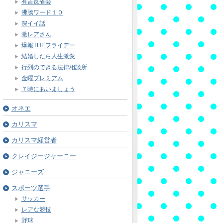
有吉反省会
沸騰ワード１０
深イイ話
激レアさん
爆報THEフライデー
結婚したら人生激変
行列のできる法律相談所
金曜プレミアム
７時にあいましょう
オネエ
カリスマ
カリスマ経営者
クレイジージャーニー
ジャニーズ
スポーツ選手
サッカー
レアな競技
野球