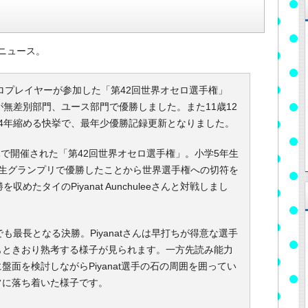
ニュース。
セロプレイヤーが参加した「第42回世界オセロ選手権」
が無差別部門、ユース部門で優勝しました。また11歳12
4年縮める快挙で、最年少優勝記録更新となりました。
ハで開催された「第42回世界オセロ選手権」。小学5年生
学生グランプリで優勝したことから世界選手権への切符を
めたタイのPiyanat Aunchuleeさんと対戦しまし
最長となる決勝。Piyanatさんは早打ちが得意な選手
もときおり熟考する様子が見られます。一方先読み能力
面を検討しながらPiyanat選手の石の周囲を囲ってい
常に落ち着いた様子です。