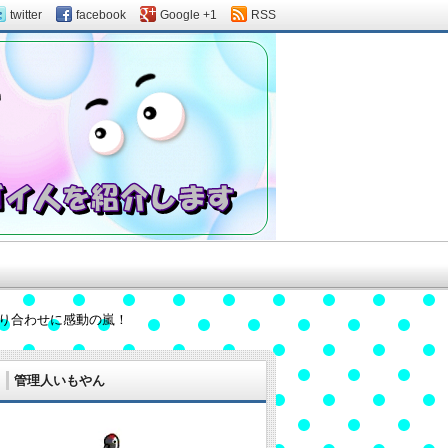
twitter
facebook
Google +1
RSS
り合わせに感動の嵐！
管理人いもやん