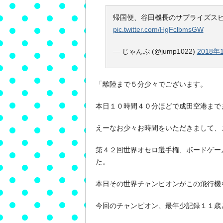
帰国便、谷田機長のサプライズスピー
pic.twitter.com/HgFclbmsGW
— じゃんぷ (@jump1022)
2018年
「離陸まで５分少々でございます。
本日１０時間４０分ほどで成田空港まで
えーなお少々お時間をいただきまして、
第４２回世界オセロ選手権、ボードゲー
た。
本日その世界チャンピオンがこの飛行機
今回のチャンピオン、最年少記録１１歳