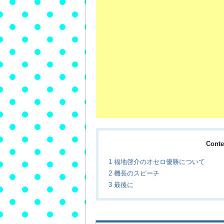
Cont
1
福地啓介のオセロ優勝について
2
機長のスピーチ
3
最後に