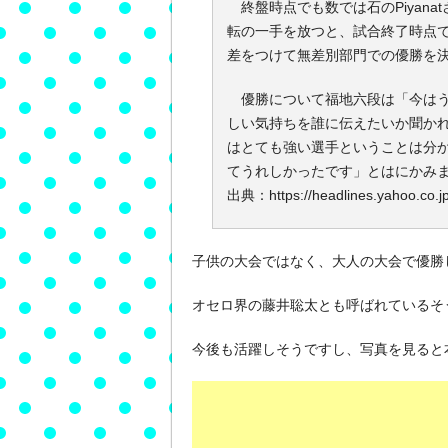
終盤時点でも数では石のPiyan
転の一手を放つと、試合終了時点での石
差をつけて無差別部門での優勝を
優勝について福地六段は「今はう
しい気持ちを誰に伝えたいか聞かれる
はとても強い選手ということは分
てうれしかったです」とはにかみ
出典：https://headlines.yahoo.co.j
子供の大会ではなく、大人の大会で優勝
オセロ界の藤井聡太とも呼ばれているそ
今後も活躍しそうですし、写真を見ると