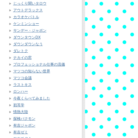
じっくり聞いタロウ
アウトデラックス
カラオケバトル
ケンミンショー
サンデー・ジャポン
ダウンタウンDX
ダウンダウンなう
ダレトク
ナカイの窓
プロフェッショナル仕事の流儀
マツコの知らない世界
マツコ会議
ラストキス
ロンハー
今夜くらべてみました
初耳学
情熱大陸
探検バクモン
有吉ジャポン
有吉ゼミ