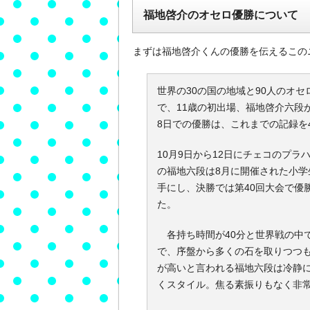
福地啓介のオセロ優勝について
まずは福地啓介くんの優勝を伝えるこの
世界の30の国の地域と90人のオ
で、11歳の初出場、福地啓介六段
8日での優勝は、これまでの記録を
10月9日から12日にチェコのプラ
の福地六段は8月に開催された小
手にし、決勝では第40回大会で優勝を収
た。
各持ち時間が40分と世界戦の中でも
で、序盤から多くの石を取りつつ
が高いと言われる福地六段は冷静に盤
くスタイル。焦る素振りもなく非