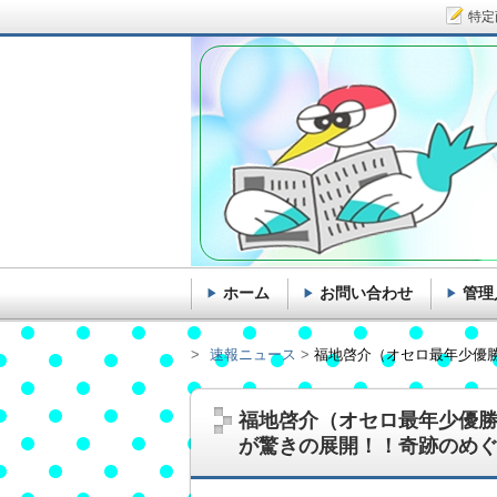
特定
ホーム
お問い合わせ
管理
速報ニュース
福地啓介（オセロ最年少優
福地啓介（オセロ最年少優
が驚きの展開！！奇跡のめ