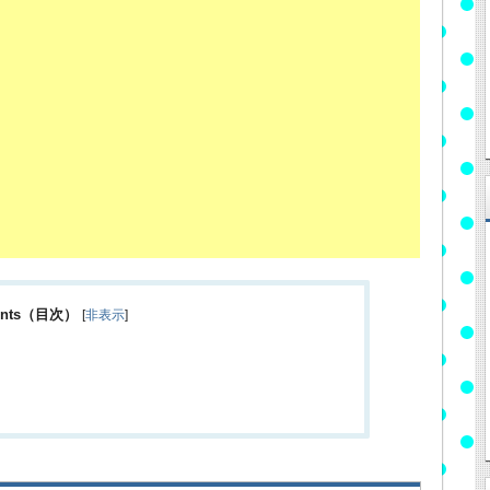
ents（目次）
[
非表示
]