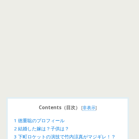
Contents（目次）
[
非表示
]
1
徳重聡のプロフィール
2
結婚した嫁は？子供は？
3
下町ロケットの演技で竹内涼真がマジギレ！？