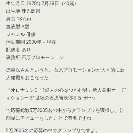
生年月日 1978年7月28日（40歳）
出生地 鹿児島県
身長 187cm
血液型 A型
ジャンル 俳優
活動期間 2000年 – 現在
配偶者 あり
事務所 石原プロモーション
徳重聡さんというと、石原プロモーションが大々的に新
人発掘をおこなった
『オロナミンC「1億人の心をつかむ男」新人発掘オーデ
ィション〜21世紀の石原裕次郎を探せ!〜』
で応募総数5万2005名の中からグランプリを獲得し、芸
能界にデビューをしたことで有名ですね。
5万2005名の応募の中でグランプリですよ。