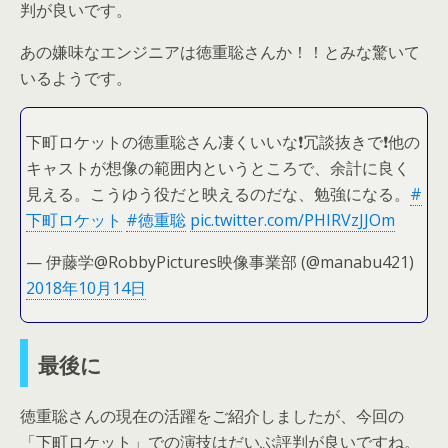
判が良いです。
あの嫌味なエンジニアは徳重聡さんか！！とみな驚いて
いるようです。
下町ロケットの徳重聡さん凄くいいな❗️冗談抜きで❗️他の
キャストが想像の範囲内というところで、余計に良く
見える。こうゆう役だと映えるのだな、勉強になる。
#
下町ロケット
#徳重聡
pic.twitter.com/PHIRVzJJOm
— 伊藤学@RobbyPictures映像事業部 (@manabu421)
2018年10月14日
最後に
徳重聡さんの現在の活躍をご紹介しましたが、今回の
「下町ロケット」での演技はだいぶ評判が良いですね。