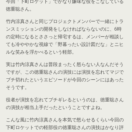
今回「下町ロケット」でかなり嫌味な役をこなしている
徳重聡さん。
竹内涼真さんと同じプロジェクトメンバーで一緒にトラ
ンスミッションの開発をしなければならないのに、6時
の定時になるとささっと帰宅するは、メンバーが相談し
ても冷ややかな視線で「野暮ったい設計図だな」とニヒ
ルな笑みを浮かべるという軽部。
実は竹内涼真さんは普段まったく怒らない人なんだそう
ですが、この徳重聡さんの演技には演技を忘れてマジで
ブチ切れたというエピソードが今回のシーンにはあった
そうです。
役者が演技を忘れてブチギレるというのは、徳重聡さん
の演技が相当上手だったということですよね。
こんな風に竹内涼真さんを本気で怒らせるくらい今回の
下町ロケットでの軽部役の徳重聡さんの演技はかなり評