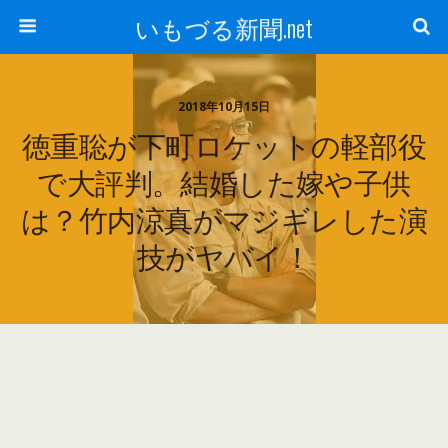
いもづる新聞.net
2018年10月15日
徳重聡が下町ロケットの軽部役
で大評判。結婚した嫁や子供
は？竹内涼真がマジギレした演
技がヤバイ！