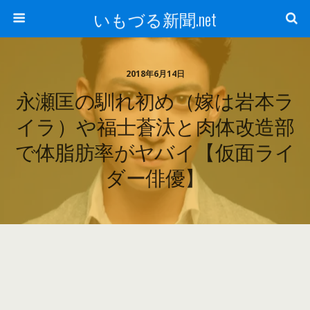
いもづる新聞.net
2018年6月14日
永瀬匡の馴れ初め（嫁は岩本ラ
イラ）や福士蒼汰と肉体改造部
で体脂肪率がヤバイ【仮面ライ
ダー俳優】