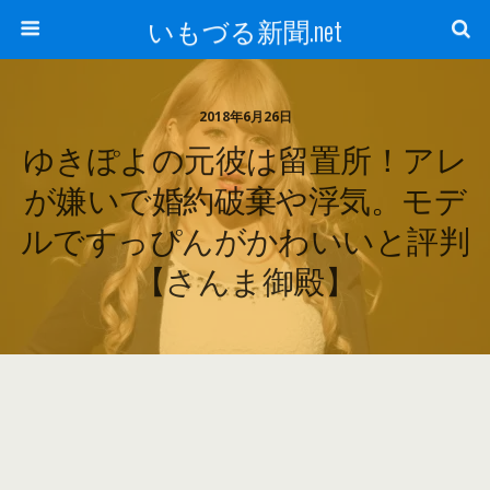
いもづる新聞.net
2018年6月26日
ゆきぽよの元彼は留置所！アレ
が嫌いで婚約破棄や浮気。モデ
ルですっぴんがかわいいと評判
【さんま御殿】