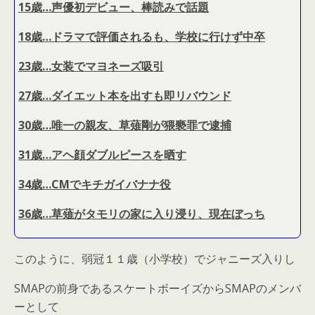
15歳…声優初デビュー、棒読みで話題
18歳…ドラマで評価されるも、学校に行けず中卒
23歳…女装でマヨネーズ吸引
27歳…ダイエット本を出すも即リバウンド
30歳…唯一の親友、草薙剛が猥褻罪で逮捕
31歳…アヘ顔ダブルピースを晒す
34歳…CMでキチガイバナナ役
36歳…草薙がタモリの家に入り浸り、現在ぼっち
このように、弱冠１１歳（小学校）でジャニーズ入りし
SMAPの前身であるスケートボーイズからSMAPのメンバ
ーとして