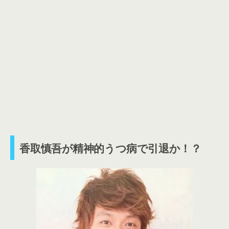
香取慎吾が精神的うつ病で引退か！？