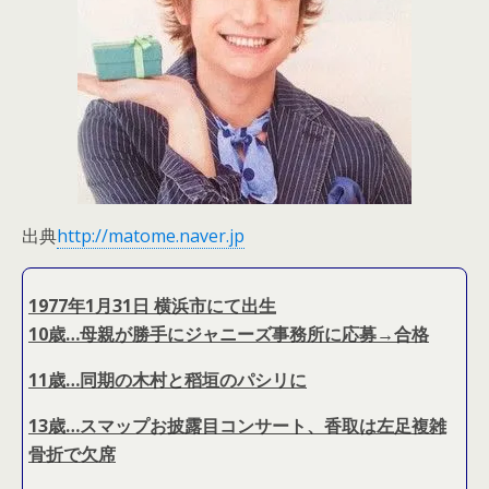
出典
http://matome.naver.jp
1977年1月31日 横浜市にて出生
10歳…母親が勝手にジャニーズ事務所に応募→合格
11歳…同期の木村と稻垣のパシリに
13歳…スマップお披露目コンサート、香取は左足複雑
骨折で欠席