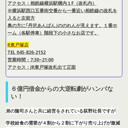
アクセス：相鉄線横浜駅構内１F（改札内）
※横浜駅西口五番街交番から一番近い相鉄線の改札を
入ると左前方
奥の方に｢丹沢あんぱん｣ののれんが見えます。１番ホ
ーム（各駅停車）階段下の小さなお店です。
R東戸塚店
TEL 045-826-2152
営業時間：7:30~21:00
アクセス：JR東戸塚改札出て正面
６億円借金からの大逆転劇がハンパな
い！
弟の隆司さんと共に経営をされている荻野社長ですが
学校給食の需要が４割から２割に下がり売り上げが激減