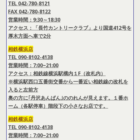
TEL 042-780-8121
FAX 042-780-8122
営業時間：9:30～18:30
アクセス：「長竹カントリークラブ」より国道412号を
厚木方面へ車で2分
相鉄横浜店
TEL 090-8102-4138
営業時間：7:00~21:00
アクセス：相鉄線横浜駅構内１F（改札内）
※横浜駅西口五番街交番から一番近い相鉄線の改札を
入ると左前方
奥の方に｢丹沢あんぱん｣ののれんが見えます。１番ホ
ーム（各駅停車）階段下の小さなお店です。
相鉄横浜店
TEL 090-8102-4138
営業時間：7:00~21:00