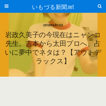
いもづる新聞.net
2018年6月13日
岩政久美子の今現在はニャンコ
先生。吉本から太田プロへ、占
いに夢中でネタは？【アウトデ
ラックス】