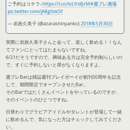
ご予約はコチラ↓
https://t.co/loLfrdIJrM
#週プレ酒場
pic.twitter.com/jA8g0xlc5f
— 岩政久美子 (@azarashinyanko)
2018年5月30日
実際に岩政久美子さんと会って、楽しく飲める！！なん
てファンにとってはたまらないですね。
6/21だそうですので、興味ある方は完全予約制らしいの
で、すぐに予約しないと席がなくなりますよ。
週プレBarは雑誌週刊プレイボーイが創刊50周年を記念
して、期間限定でオープンさせたBar。
そのBarではたくさんイベントをやっているのですが、
そのイベントのひとつですね。
日替わりでグラビアアイドルやタレントが登場して一緒
に飲めるんで、気になった方はチェックしてみてくださ
い。