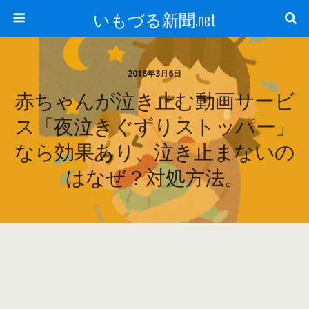
いもづる新聞.net
2018年3月6日
赤ちゃんが泣き止む動画サービ
ス「夜泣きぐずりストッパー」
なら効果あり、泣き止まないの
はなぜ？対処方法。