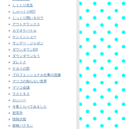
しくじり先生
しゃべくり007
じっくり聞いタロウ
アウトデラックス
カラオケバトル
ケンミンショー
サンデー・ジャポン
ダウンタウンDX
ダウンダウンなう
ダレトク
ナカイの窓
プロフェッショナル仕事の流儀
マツコの知らない世界
マツコ会議
ラストキス
ロンハー
今夜くらべてみました
初耳学
情熱大陸
探検バクモン