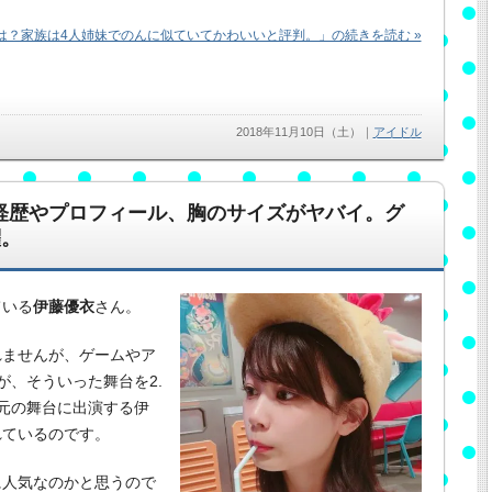
？家族は4人姉妹でのんに似ていてかわいいと評判。」の続きを読む »
2018年11月10日（土）
｜
アイドル
の経歴やプロフィール、胸のサイズがヤバイ。グ
躍。
ている
伊藤優衣
さん。
れませんが、ゲームやア
、そういった舞台を2.
次元の舞台に出演する伊
れているのです。
に人気なのかと思うので