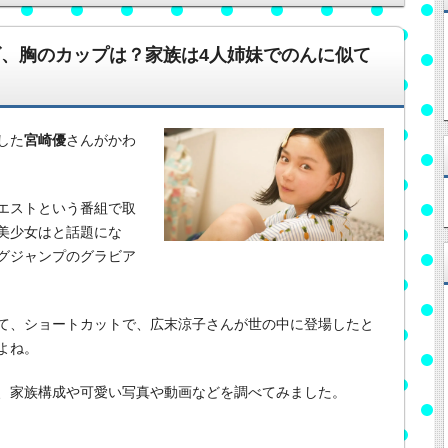
、胸のカップは？家族は4人姉妹でのんに似て
した
宮崎優
さんがかわ
エストという番組で取
美少女はと話題にな
グジャンプのグラビア
て、ショートカットで、広末涼子さんが世の中に登場したと
よね。
、家族構成や可愛い写真や動画などを調べてみました。