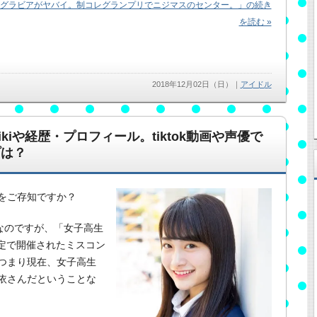
水着グラビアがヤバイ。制コレグランプリでニジマスのセンター。」の続き
を読む »
2018年12月02日（日）
｜
アイドル
iや経歴・プロフィール。tiktok動画や声優で
プは？
をご存知ですか？
なのですが、「女子高生
生限定で開催されたミスコン
つまり現在、女子高生
依さんだということな