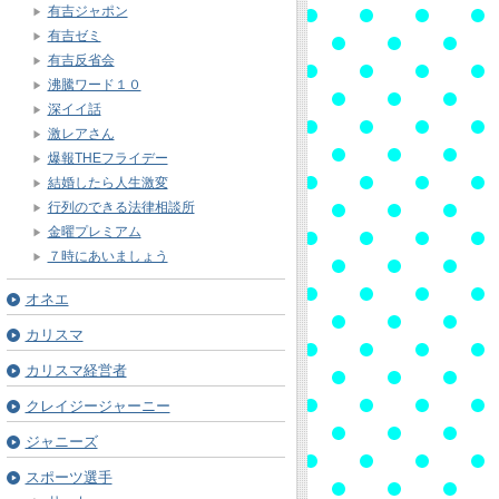
有吉ジャポン
有吉ゼミ
有吉反省会
沸騰ワード１０
深イイ話
激レアさん
爆報THEフライデー
結婚したら人生激変
行列のできる法律相談所
金曜プレミアム
７時にあいましょう
オネエ
カリスマ
カリスマ経営者
クレイジージャーニー
ジャニーズ
スポーツ選手