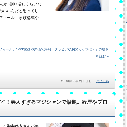
んか3割り増しくらいな
わいいんだと思ってし
フィール、家族構成や
。
フィール。tiktok動画や声優で評判、グラビアや胸のカップは？」の続き
を読む »
2018年12月02日（日）
｜
アイドル
バイ！美人すぎるマジシャンで話題。経歴やプロ
した
御寺ゆき
さんが美