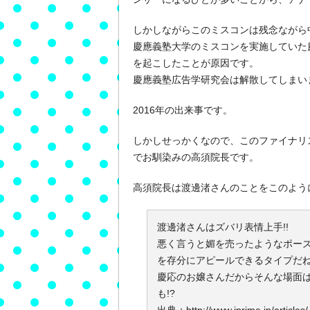
しかしながらこのミスコンは残念ながら
慶應義塾大学のミスコンを実施していた
を起こしたことが原因です。
慶應義塾広告学研究会は解散してしまい
2016年の出来事です。
しかしせっかくなので、このファイナリス
でお馴染みの高須院長です。
高須院長は渡邊渚さんのことをこのよう
渡邊渚さんはズバリ表情上手!!
悪く言うと媚を売ったようなポー
を存分にアピールできるタイプだ
慶応のお嬢さんだからそんな場面
も!?