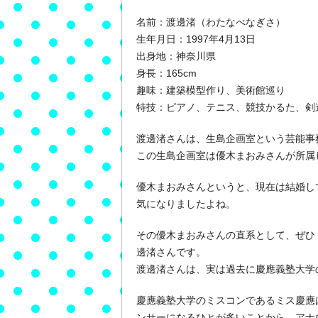
名前：渡邊渚（わたなべなぎさ）
生年月日：1997年4月13日
出身地：神奈川県
身長：165cm
趣味：建築模型作り、美術館巡り
特技：ピアノ、テニス、競技かるた、剣
渡邊渚さんは、生島企画室という芸能事
この生島企画室は優木まおみさんが所属
優木まおみさんというと、現在は結婚し
気になりましたよね。
その優木まおみさんの直系として、ぜひ
邊渚さんです。
渡邊渚さんは、実は過去に慶應義塾大学
慶應義塾大学のミスコンであるミス慶應
ンサーになるひとが多いことから、アナ