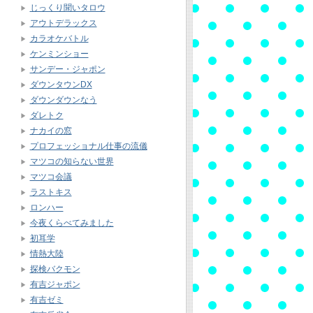
じっくり聞いタロウ
アウトデラックス
カラオケバトル
ケンミンショー
サンデー・ジャポン
ダウンタウンDX
ダウンダウンなう
ダレトク
ナカイの窓
プロフェッショナル仕事の流儀
マツコの知らない世界
マツコ会議
ラストキス
ロンハー
今夜くらべてみました
初耳学
情熱大陸
探検バクモン
有吉ジャポン
有吉ゼミ