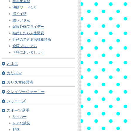
有吉反省会
沸騰ワード１０
深イイ話
激レアさん
爆報THEフライデー
結婚したら人生激変
行列のできる法律相談所
金曜プレミアム
７時にあいましょう
オネエ
カリスマ
カリスマ経営者
クレイジージャーニー
ジャニーズ
スポーツ選手
サッカー
レアな競技
野球