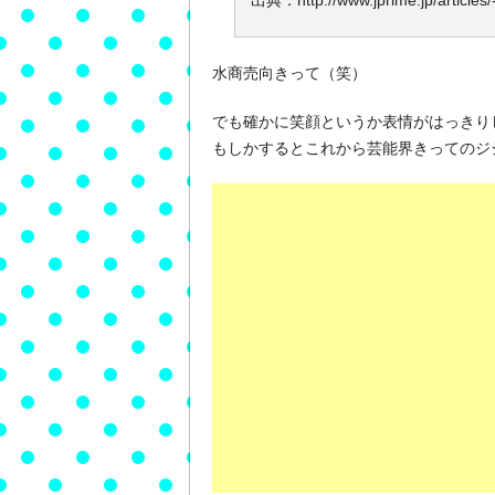
出典：http://www.jprime.jp/articles/
水商売向きって（笑）
でも確かに笑顔というか表情がはっきり
もしかするとこれから芸能界きってのジ