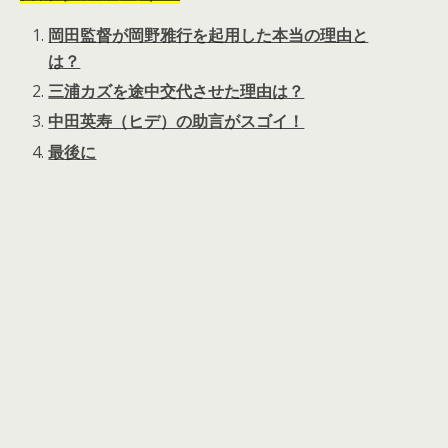
岡田監督が岡野雅行を起用した本当の理由と
は？
三浦カズを途中交代させた理由は？
中田英寿（ヒデ）の助言がスゴイ！
最後に