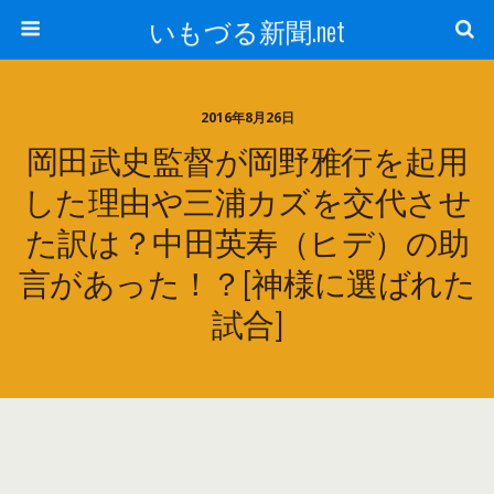
いもづる新聞.net
2016年8月26日
岡田武史監督が岡野雅行を起用
した理由や三浦カズを交代させ
た訳は？中田英寿（ヒデ）の助
言があった！？[神様に選ばれた
試合]