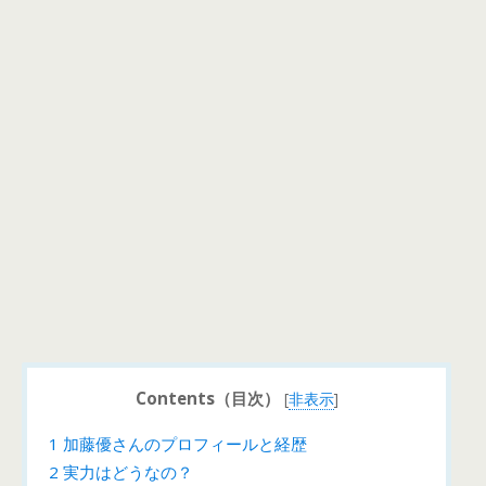
Contents（目次）
[
非表示
]
1
加藤優さんのプロフィールと経歴
2
実力はどうなの？