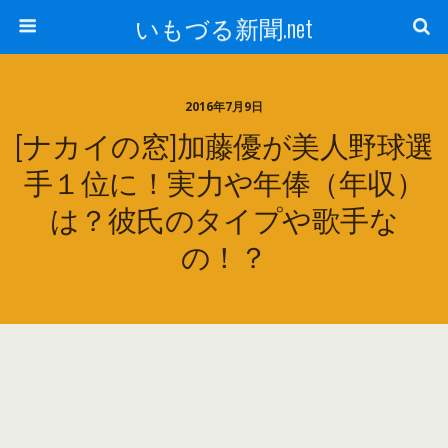
いもづる新聞.net
2016年7月9日
[ナカイの窓]加藤優が美人野球選
手１位に！実力や年俸（年収）
は？彼氏のタイプや歌手な
の！？