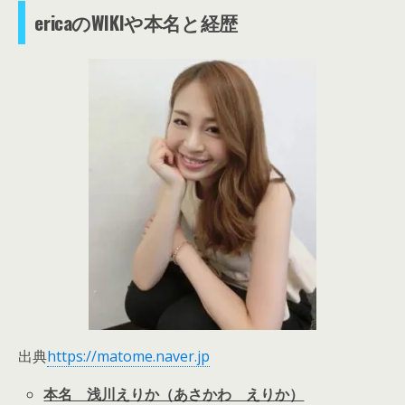
ericaのWIKIや本名と経歴
出典
https://matome.naver.jp
本名 浅川えりか（あさかわ えりか）