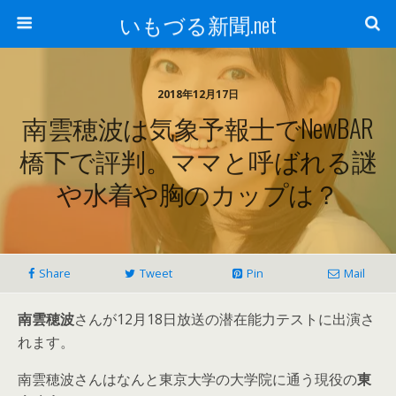
いもづる新聞.net
2018年12月17日
南雲穂波は気象予報士でNewBAR
橋下で評判。ママと呼ばれる謎
や水着や胸のカップは？
Share
Tweet
Pin
Mail
南雲穂波
さんが12月18日放送の潜在能力テストに出演さ
れます。
南雲穂波さんはなんと東京大学の大学院に通う現役の
東