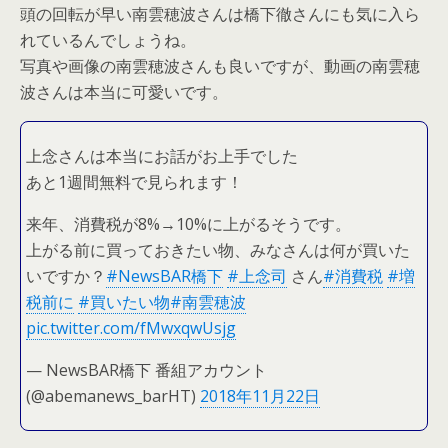
頭の回転が早い南雲穂波さんは橋下徹さんにも気に入ら
れているんでしょうね。
写真や画像の南雲穂波さんも良いですが、動画の南雲穂
波さんは本当に可愛いです。
上念さんは本当にお話がお上手でした
あと1週間無料で見られます！
来年、消費税が8%→10%に上がるそうです。
上がる前に買っておきたい物、みなさんは何が買いた
いですか？
#NewsBAR橋下
#上念司
さん
#消費税
#増
税前に
#買いたい物
#南雲穂波
pic.twitter.com/fMwxqwUsjg
— NewsBAR橋下 番組アカウント
(@abemanews_barHT)
2018年11月22日