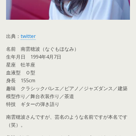
出典：
twitter
名前 南雲穂波（なぐもほなみ）
生年月日 1994年4月7日
星座 牡羊座
血液型 Ｏ型
身長 155cm
趣味 クラシックバレエ／ピアノ／ジャズダンス／建築
模型作り／舞台衣装作り／茶道
特技 ギターの弾き語り
南雲穂波さんですが、芸名のような名前ですが本名です
（笑）。