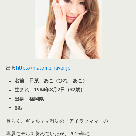
出典
https://matome.naver.jp
名前 日菜 あこ（ひな あこ）
生まれ 1984年8月2日（32歳）
出身 福岡県
B型
長らく、ギャルママ雑誌の「アイラブママ」の
専属モデルを努めていたが、2016年に