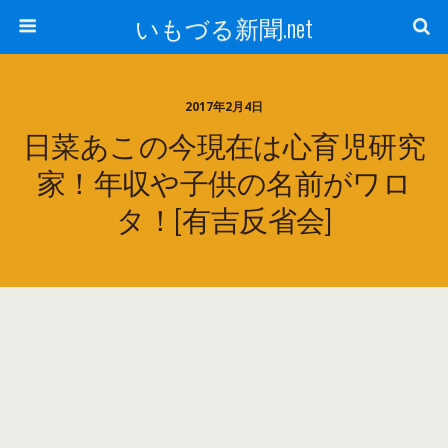
いもづる新聞.net
2017年2月4日
日菜あこの今現在は心育児研究
家！年収や子供の名前がワロ
タ！[有吉反省会]