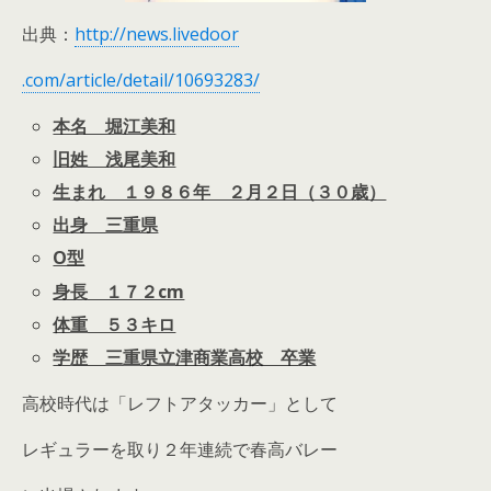
出典：
http://news.livedoor
.com/article/detail/10693283/
本名 堀江美和
旧姓 浅尾美和
生まれ １９８６年 ２月２日（３０歳）
出身 三重県
O型
身長 １７２cm
体重 ５３キロ
学歴 三重県立津商業高校 卒業
高校時代は「レフトアタッカー」として
レギュラーを取り２年連続で春高バレー