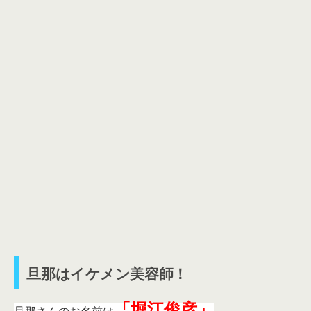
旦那はイケメン美容師！
「堀江俊彦」