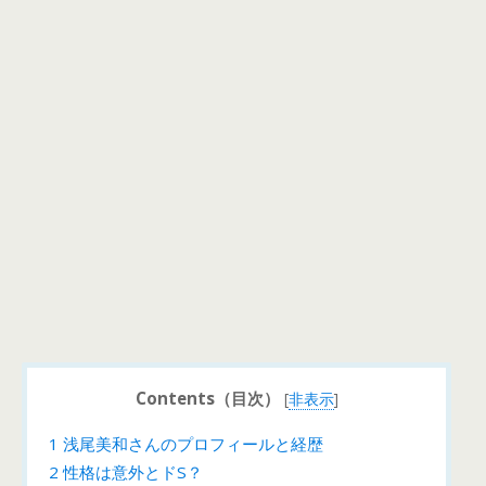
Contents（目次）
[
非表示
]
1
浅尾美和さんのプロフィールと経歴
2
性格は意外とドS？