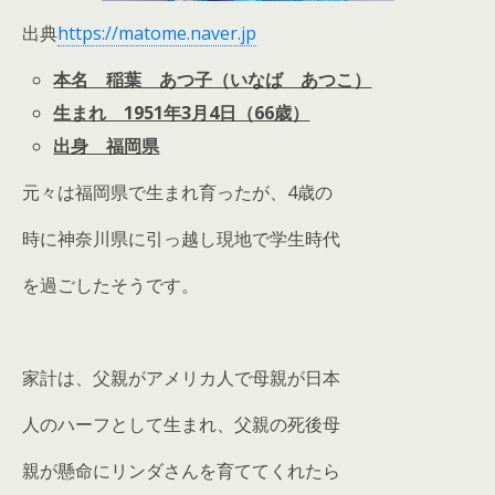
出典
https://matome.naver.jp
本名 稲葉 あつ子（いなば あつこ）
生まれ 1951年3月4日（66歳）
出身 福岡県
元々は福岡県で生まれ育ったが、4歳の
時に神奈川県に引っ越し現地で学生時代
を過ごしたそうです。
家計は、父親がアメリカ人で母親が日本
人のハーフとして生まれ、父親の死後母
親が懸命にリンダさんを育ててくれたら