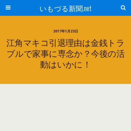
いもづる新聞.net
2017年1月23日
江角マキコ引退理由は金銭トラ
ブルで家事に専念か？今後の活
動はいかに！