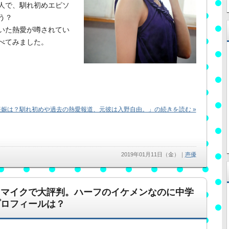
人で、馴れ初めエピソ
う？
いた熱愛が噂されてい
べてみました。
娠は？馴れ初めや過去の熱愛報道、元彼は入野自由。」の続きを読む »
2019年01月11日（金）
｜
声優
スマイクで大評判。ハーフのイケメンなのに中学
プロフィールは？