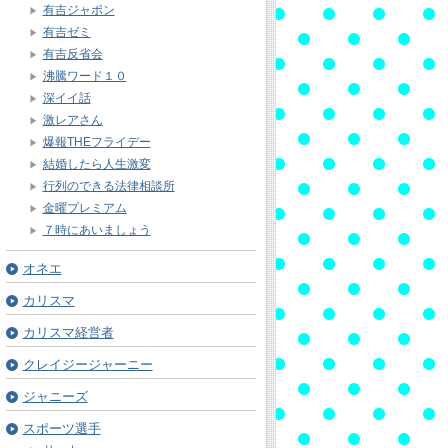
有吉ジャポン
有吉ゼミ
有吉反省会
沸騰ワード１０
深イイ話
激レアさん
爆報THEフライデー
結婚したら人生激変
行列のできる法律相談所
金曜プレミアム
７時にあいましょう
オネエ
カリスマ
カリスマ経営者
クレイジージャーニー
ジャニーズ
スポーツ選手