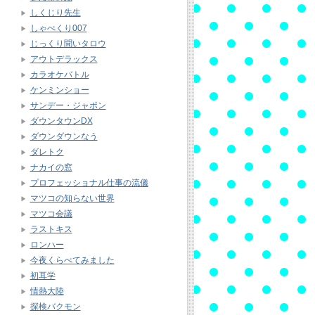
しくじり先生
しゃべくり007
じっくり聞いタロウ
アウトデラックス
カラオケバトル
ケンミンショー
サンデー・ジャポン
ダウンタウンDX
ダウンダウンなう
ダレトク
ナカイの窓
プロフェッショナル仕事の流儀
マツコの知らない世界
マツコ会議
ラストキス
ロンハー
今夜くらべてみました
初耳学
情熱大陸
探検バクモン