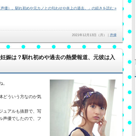
声優）。馴れ初めや元カノとの匂わせや炎上の過去。」の続きを読む »
2021年12月13日（月）
｜
声優
や妊娠は？馴れ初めや過去の熱愛報道、元彼は入
ね。
体どういう方なのか気
ジュアルも抜群で、写
ル声優でしたので、フ